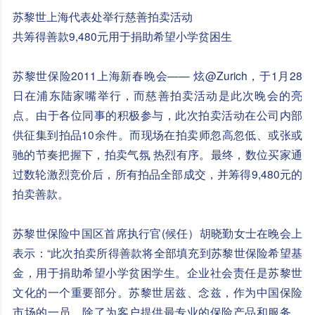
苏黎世上海代表处举行慈善拍卖活动
共筹得善款9,480元用于捐助希望小学贫困生
苏黎世保险2011上海新春晚会—— 炫@Zurich，于1月28
日在浦东陆家嘴举行，而慈善拍卖活动是此次晚会的亮
点。由于各位同事的积极参与，此次拍卖活动在公司内部
供征集到拍品10余件。而现场在拍卖师忽高忽低、或张或
驰的节奏把握下，拍卖气氛 热烈有序。最终，数位买家通
过数轮激烈竞价后，所有拍品全部成交，并筹得9,480元的
拍卖善款。
苏黎世保险中国区首席执行官(候任）胡晓勤女士在晚会上
表示：“此次拍卖所得善款将全部填充到苏黎世保险希望基
金，用于捐助希望小学贫困学生。企业社会责任是苏黎世
文化的一个重要部分。苏黎世居兹、念兹，作为中国保险
市场的一员，除了为客户提供最专业的保险产品和服务，