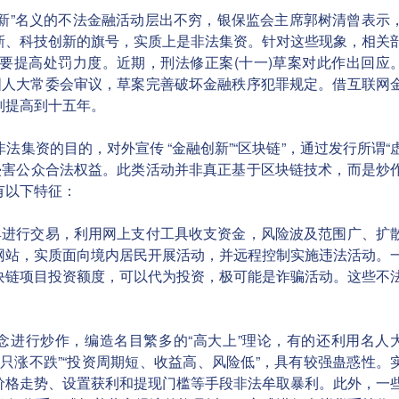
新”名义的不法金融活动层出不穷，银保监会主席郭树清曾表示
新、科技创新的旗号，实质上是非法集资。针对这些现象，相关
要提高处罚力度。近期，刑法修正案(十一)草案对此作出回应
请全国人大常委会审议，草案完善破坏金融秩序犯罪规定。借互联网
刑提高到十五年。
资的目的，对外宣传 “金融创新”“区块链”，通过发行所谓“
金，侵害公众合法权益。此类活动并非真正基于区块链技术，而是炒
有以下特征：
具进行交易，利用网上支付工具收支资金，风险波及范围广、扩
网站，实质面向境内居民开展活动，并远程控制实施违法活动。
块链项目投资额度，可以代为投资，极可能是诈骗活动。这些不
念进行炒作，编造名目繁多的“高大上”理论，有的还利用名人
币值只涨不跌”“投资周期短、收益高、风险低”，具有较强蛊惑性。
价格走势、设置获利和提现门槛等手段非法牟取暴利。此外，一