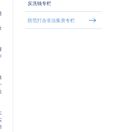
反洗钱专栏
，
部
防范打击非法集资专栏
。
金
虚
作
散
一
法
大
实
些