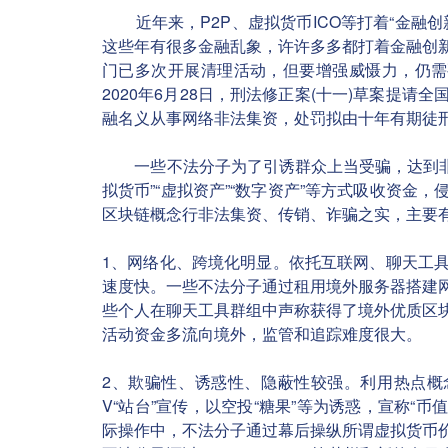
近年来，P2P、虚拟货币ICO等打着“金融创
这些年有很多金融乱象，许许多多都打着金融创
门已多次开展清理活动，但要增强威慑力，仍需
2020年6月28日，刑法修正案(十一)草案提
融名义从事网络非法集资，处罚拟由十年有期徒
一些不法分子为了引诱群众上当受骗，达到非法集
拟货币”“虚拟资产”“数字资产”等方式吸收资
区块链概念行非法集资、传销、诈骗之实，主要
1、网络化、跨境化明显。
依托互联网、聊天工
速度快。一些不法分子通过租用境外服务器搭建
些个人在聊天工具群组中声称获得了境外优质区
活动资金多流向境外，监管和追踪难度很大。
2、欺骗性、诱惑性、隐蔽性较强。
利用热点概
V“站台”宣传，以空投“糖果”等为诱惑，宣称“
际操作中，不法分子通过幕后操纵所谓虚拟货币