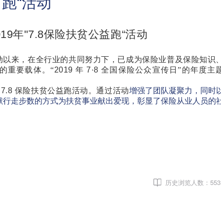
跑“活动
019
年
"7.8
保险扶贫公益跑“活动
动以来，在全行业的共同努力下，已成为保险业普及保险知识
的重要载体。“
2019
年
7
·
8
全国保险公众宣传日”的年度主
了
7.8
保险扶贫公益跑活动。通过活动
增强了团队凝聚力，同时
献行走步数的方式为扶贫事业献出爱现，彰显了保险从业人员的
历史浏览人数：
553